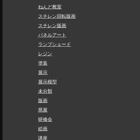
ねんど教室
スチレン回転版画
スチレン版画
パネルアート
ランプシェード
レジン
塗装
展示
展示模型
未分類
版画
県展
研修会
絵画
講座