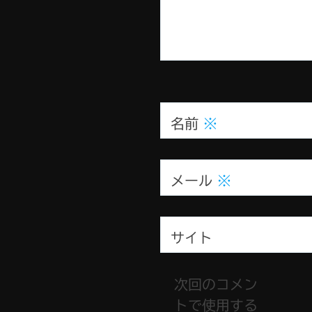
名前
※
メール
※
サイト
次回のコメン
トで使用する