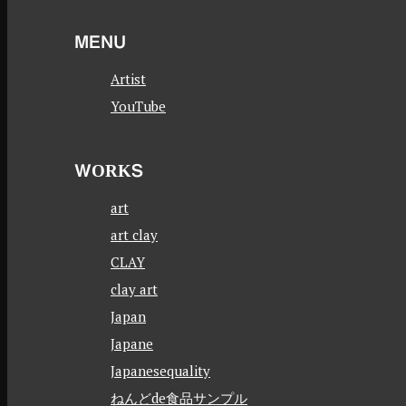
MENU
Artist
YouTube
WORKS
art
art clay
CLAY
clay art
Japan
Japane
Japanesequality
ねんどde食品サンプル