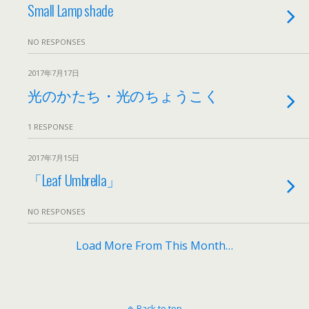
Small Lamp shade
NO RESPONSES
2017年7月17日
光のかたち・光のちょうこく
1 RESPONSE
2017年7月15日
「Leaf Umbrella」
NO RESPONSES
Load More From This Month…
Back to top