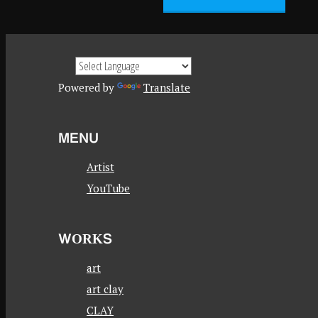
Powered by
Translate
MENU
Artist
YouTube
WORKS
art
art clay
CLAY