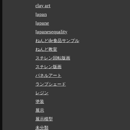
clay art
Japan
Japane
Japanesequality
ねんどde食品サンプル
ねんど教室
スチレン回転版画
スチレン版画
パネルアート
ランプシェード
レジン
塗装
展示
展示模型
未分類