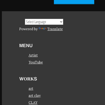
Powered by
Translate
MENU
Artist
YouTube
WORKS
art
art clay
CLAY