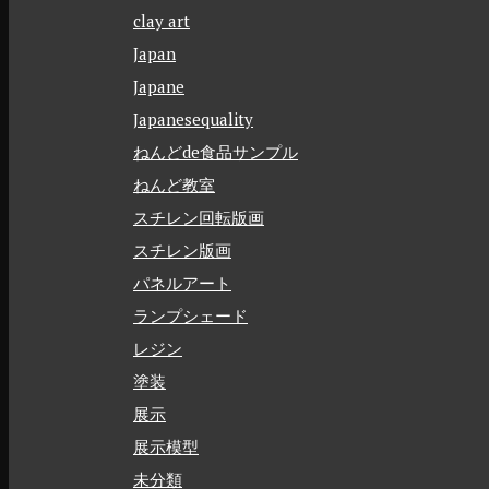
clay art
Japan
Japane
Japanesequality
ねんどde食品サンプル
ねんど教室
スチレン回転版画
スチレン版画
パネルアート
ランプシェード
レジン
塗装
展示
展示模型
未分類