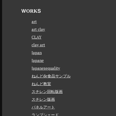
WORKS
art
art clay
CLAY
clay art
Japan
Japane
Japanesequality
ねんどde食品サンプル
ねんど教室
スチレン回転版画
スチレン版画
パネルアート
ランプシェード