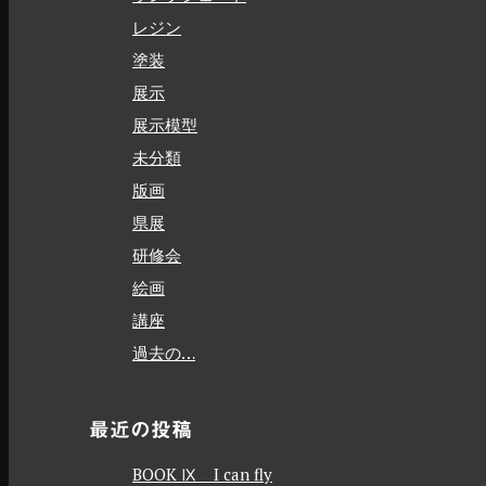
レジン
塗装
展示
展示模型
未分類
版画
県展
研修会
絵画
講座
過去の…
最近の投稿
BOOK Ⅸ I can fly