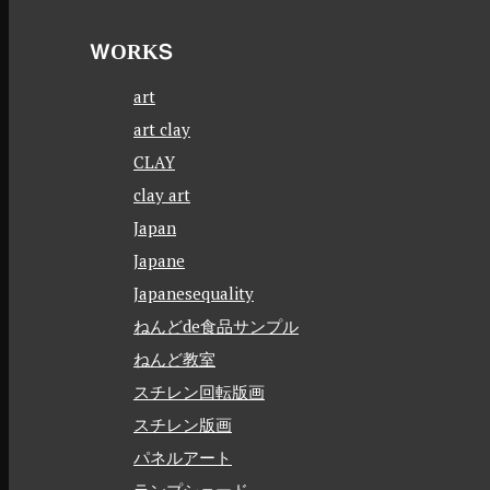
WORKS
art
art clay
CLAY
clay art
Japan
Japane
Japanesequality
ねんどde食品サンプル
ねんど教室
スチレン回転版画
スチレン版画
パネルアート