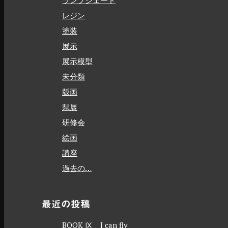
ランプシェード
レジン
塗装
展示
展示模型
未分類
版画
県展
研修会
絵画
講座
過去の…
最近の投稿
BOOK Ⅸ I can fly