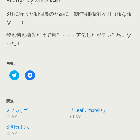
Hearty Clay White 4.4lb
3月に行った初個展のために、制作期間約1ヶ月（夜な夜
な・・）
髭も鱗も指先だけで制作・・・苦労したが良い作品にな
った！
共有:
ク
F
リ
a
ッ
c
ク
e
し
b
て
o
T
o
関連
w
k
i
で
ミノカサゴ
「Leaf Umbrella」
t
共
t
有
CLAY
CLAY
e
す
r
る
金剛力士の…
で
に
共
は
CLAY
有
ク
(
リ