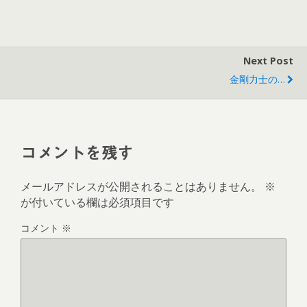
新
ッ
し
ク
い
し
ウ
て
ィ
く
ン
だ
Next Post
ド
さ
ウ
い
で
(
金剛力士の…
開
新
き
し
ま
い
す
ウ
)
ィ
ン
ド
ウ
コメントを残す
で
開
き
メールアドレスが公開されることはありません。
※
ま
す
が付いている欄は必須項目です
)
コメント
※