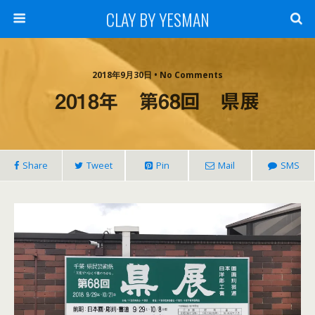
CLAY BY YESMAN
2018年9月30日 • No Comments
2018年 第68回 県展
Share
Tweet
Pin
Mail
SMS