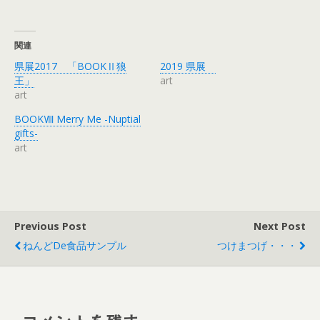
ッ
c
ク
e
し
b
て
o
T
o
関連
w
k
i
で
県展2017 「BOOKⅡ狼
2019 県展
t
共
t
有
王」
art
e
す
art
r
る
で
に
共
は
BOOKⅧ Merry Me -Nuptial
有
ク
gifts-
(
リ
新
ッ
art
し
ク
い
し
ウ
て
ィ
く
ン
だ
ド
さ
ウ
い
で
(
Previous Post
開
新
Next Post
き
し
ま
い
ねんどde食品サンプル
つけまつげ・・・
す
ウ
)
ィ
ン
ド
ウ
で
開
き