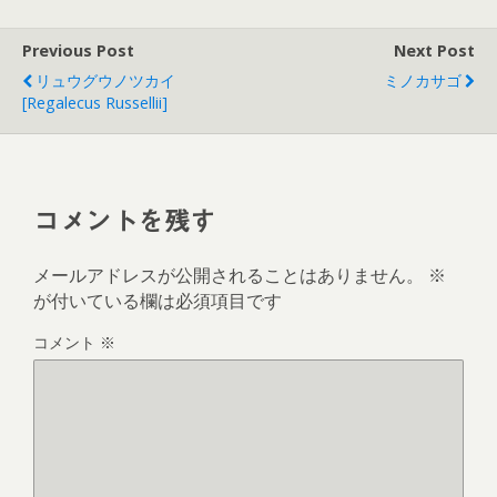
ィ
く
ン
だ
ド
さ
ウ
い
Previous Post
Next Post
で
(
開
新
リュウグウノツカイ
ミノカサゴ
き
し
ま
い
[Regalecus Russellii]
す
ウ
)
ィ
ン
ド
ウ
で
開
き
コメントを残す
ま
す
)
メールアドレスが公開されることはありません。
※
が付いている欄は必須項目です
コメント
※