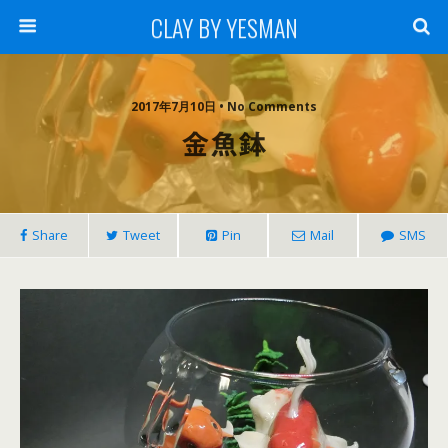
CLAY BY YESMAN
2017年7月10日 • No Comments
金魚鉢
Share
Tweet
Pin
Mail
SMS