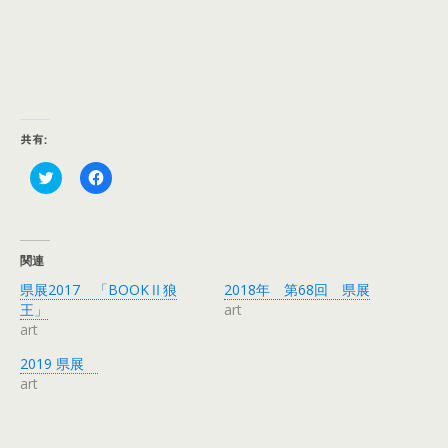
共有:
ク
F
リ
a
ッ
c
ク
e
し
b
て
o
T
o
関連
w
k
i
で
県展2017 「BOOKⅡ狼
2018年 第68回 県展
t
共
t
有
王」
art
e
す
art
r
る
で
に
共
は
2019 県展
有
ク
art
(
リ
新
ッ
し
ク
い
し
ウ
て