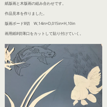
紙版画と木版画の組み合わせです。
作品見本を作りました。
版画ボード8切 W,14in×D,015in×H,10in
画用紙8切薄口をカットして貼り付けていく。