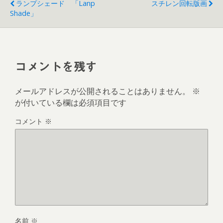
ランプシェード 「Lanp
で
(
スチレン回転版画
開
新
Shade」
き
し
ま
い
す
ウ
)
ィ
ン
ド
ウ
で
コメントを残す
開
き
ま
す
メールアドレスが公開されることはありません。
※
)
が付いている欄は必須項目です
コメント
※
名前
※