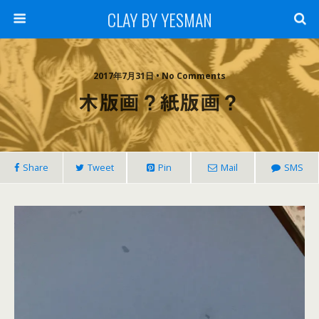
CLAY BY YESMAN
2017年7月31日 • No Comments
木版画？紙版画？
Share
Tweet
Pin
Mail
SMS