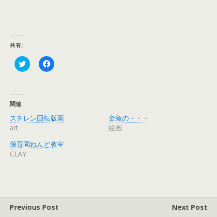
共有:
ク
F
リ
a
ッ
c
ク
e
し
b
て
o
T
o
関連
w
k
i
で
スチレン回転版画
金魚の・・・
t
共
t
有
art
絵画
e
す
r
る
保育園ねんど教室
で
に
共
は
CLAY
有
ク
(
リ
新
ッ
し
ク
い
し
ウ
て
ィ
く
ン
だ
Previous Post
Next Post
ド
さ
ウ
い