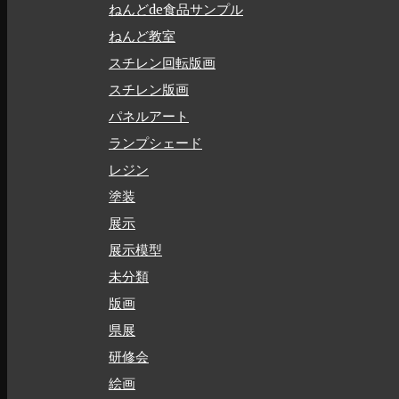
ねんどde食品サンプル
ねんど教室
スチレン回転版画
スチレン版画
パネルアート
ランプシェード
レジン
塗装
展示
展示模型
未分類
版画
県展
研修会
絵画