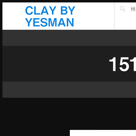
CLAY BY
YESMAN
15