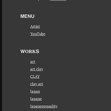
MENU
Artist
YouTube
WORKS
art
art clay
CLAY
clay art
Japan
Japane
Japanesequality