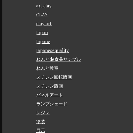
art clay
CLAY
clay art
Japan
Japane
Japanesequality
ねんどde食品サンプル
ねんど教室
スチレン回転版画
スチレン版画
パネルアート
ランプシェード
レジン
塗装
展示