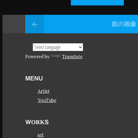
前の画像
Powered by
Translate
MENU
Artist
YouTube
WORKS
art