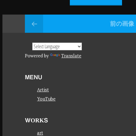
前の画像
Powered by
Translate
MENU
Artist
YouTube
WORKS
art