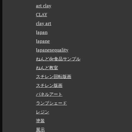
art clay
CLAY
clay art
Japan
Japane
Japanesequality
ねんどde食品サンプル
ねんど教室
スチレン回転版画
スチレン版画
パネルアート
ランプシェード
レジン
塗装
展示