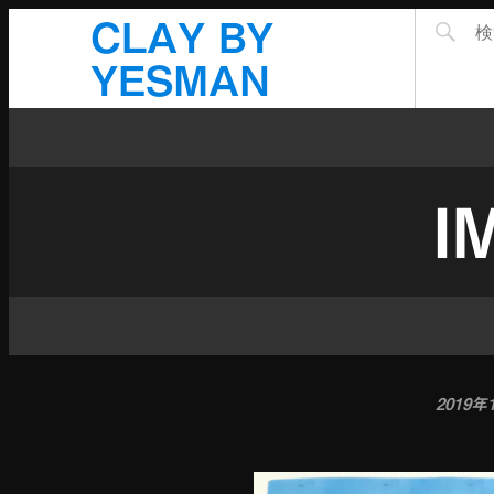
CLAY BY
YESMAN
I
2019年