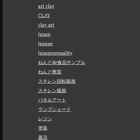
art clay
CLAY
clay art
Japan
Japane
Japanesequality
ねんどde食品サンプル
ねんど教室
スチレン回転版画
スチレン版画
パネルアート
ランプシェード
レジン
塗装
展示