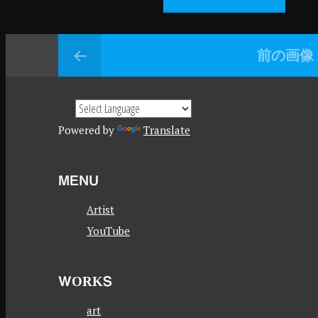
前の画像
Powered by
Translate
MENU
Artist
YouTube
WORKS
art