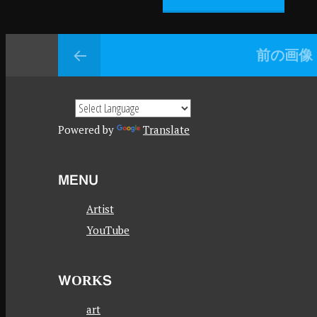
前の画像
Powered by
Translate
MENU
Artist
YouTube
WORKS
art