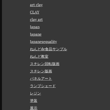
art clay
CLAY
clay art
Japan
Japane
Japanesequality
ねんどde食品サンプル
ねんど教室
スチレン回転版画
スチレン版画
パネルアート
ランプシェード
レジン
塗装
展示