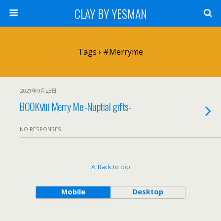
CLAY BY YESMAN
Tags › #merryme
2021年9月25日
BOOKⅧ Merry Me -Nuptial gifts-
NO RESPONSES
Back to top
Mobile
Desktop