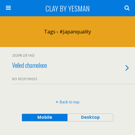
CLAY BY YESMAN
Tags › #japanquality
2020年2月14日
Veiled chameleon
NO RESPONSES
Back to top
Mobile
Desktop