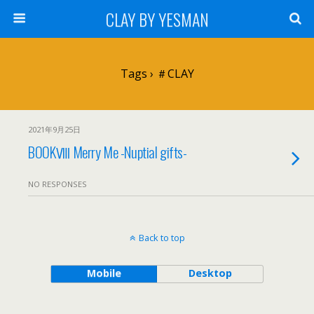
CLAY BY YESMAN
Tags › ＃CLAY
2021年9月25日
BOOKⅧ Merry Me -Nuptial gifts-
NO RESPONSES
Back to top
Mobile
Desktop