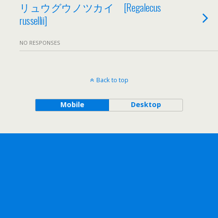
リュウグウノツカイ [Regalecus
russellii]
NO RESPONSES
Back to top
Mobile
Desktop