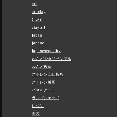
art
art clay
CLAY
clay art
Japan
Japane
Japanesequality
ねんどde食品サンプル
ねんど教室
スチレン回転版画
スチレン版画
パネルアート
ランプシェード
レジン
塗装