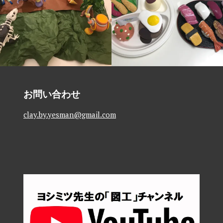
3
月
7
日
お問い合わせ
clay.by.yesman@gmail.com