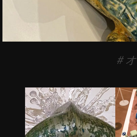
＃オ
2
2
0
0
同
DINOSAUR
ねん
1
1
AMUSEMENT
プル
9
8
PARK
年
年