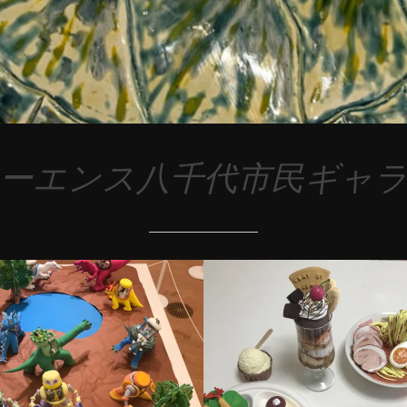
ーエンス八千代市民ギャ
2
0
どDE食品サン
展示情報
1
8
年