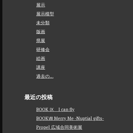
展示
展示模型
未分類
版画
県展
研修会
絵画
講座
過去の…
最近の投稿
BOOK Ⅸ I can fly
BOOKⅧ Merry Me -Nuptial gifts-
Propel 広域合同美術展