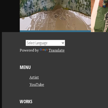
3
6
月
月
2
2
2
6
日
日
Powered by
Translate
MENU
Artist
YouTube
WORKS