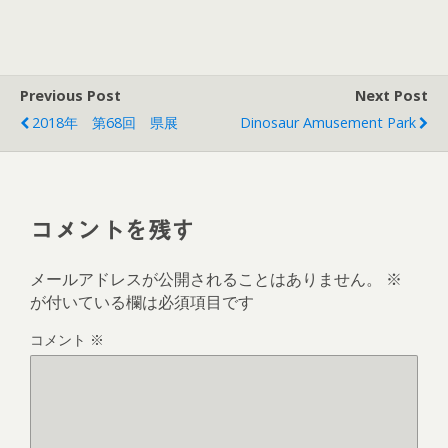
い
し
ウ
て
ィ
く
ン
だ
ド
さ
ウ
い
で
(
Previous Post
開
新
Next Post
き
し
ま
い
2018年 第68回 県展
Dinosaur Amusement Park
す
ウ
)
ィ
ン
ド
ウ
で
開
き
コメントを残す
ま
す
)
メールアドレスが公開されることはありません。
※
が付いている欄は必須項目です
コメント
※