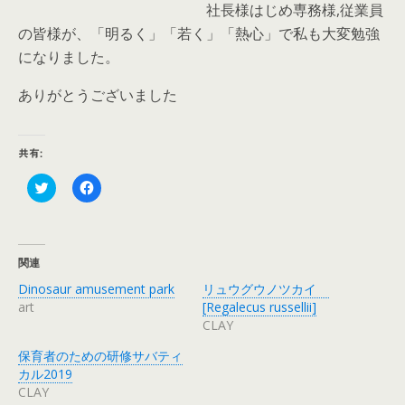
社長様はじめ専務様,従業員
の皆様が、「明るく」「若く」「熱心」で私も大変勉強
になりました。
ありがとうございました
共有:
ク
F
リ
a
ッ
c
ク
e
し
b
て
o
T
o
関連
w
k
i
で
Dinosaur amusement park
リュウグウノツカイ
t
共
t
有
art
[Regalecus russellii]
e
す
CLAY
r
る
で
に
共
は
保育者のための研修サバティ
有
ク
カル2019
(
リ
新
ッ
CLAY
し
ク