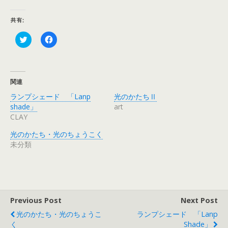
共有:
ク
F
リ
a
ッ
c
ク
e
し
b
て
o
T
o
関連
w
k
i
で
ランプシェード 「Lanp
光のかたちⅡ
t
共
t
有
shade」
art
e
す
CLAY
r
る
で
に
共
は
光のかたち・光のちょうこく
有
ク
未分類
(
リ
新
ッ
し
ク
い
し
ウ
て
ィ
く
ン
だ
ド
さ
ウ
い
Previous Post
Next Post
で
(
開
新
光のかたち・光のちょうこ
ランプシェード 「Lanp
き
し
ま
い
く
Shade」