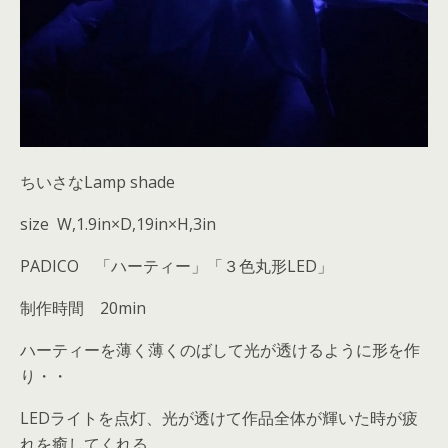
ちいさなLamp shade
size W,1.9in×D,19in×H,3in
PADICO 「ハーティー」「３色丸形LED」
制作時間 20min
ハーティーを薄く薄くのばして光が透けるように形を作
り・・
LEDライトを点灯、光が透けて作品全体が輝いた時が疲
れを癒してくれる。