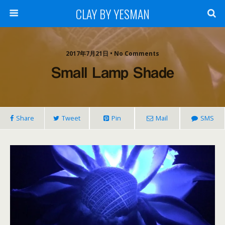
CLAY BY YESMAN
2017年7月21日 • No Comments
Small Lamp Shade
Share
Tweet
Pin
Mail
SMS