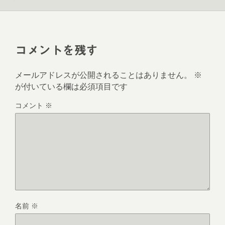
す
ウ
)
ィ
ン
ド
ウ
で
開
き
コメントを残す
ま
す
)
メールアドレスが公開されることはありません。
※
が付いている欄は必須項目です
コメント
※
名前
※