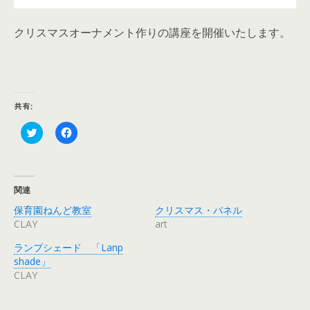
クリスマスオーナメント作りの講座を開催いたします。
共有:
ク
F
リ
a
ッ
c
ク
e
し
b
て
o
T
o
関連
w
k
i
で
保育園ねんど教室
クリスマス・パネル
t
共
t
有
CLAY
art
e
す
r
る
ランプシェード 「Lanp
で
に
共
は
shade」
有
ク
CLAY
(
リ
新
ッ
し
ク
い
し