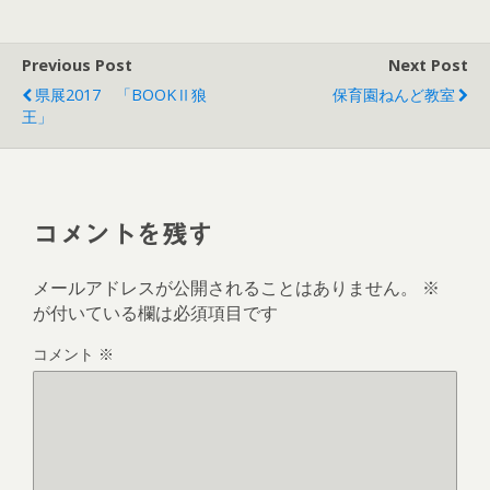
ウ
て
ィ
く
ン
だ
ド
さ
ウ
い
Previous Post
Next Post
で
(
開
新
県展2017 「BOOKⅡ狼
保育園ねんど教室
き
し
ま
い
王」
す
ウ
)
ィ
ン
ド
ウ
で
開
き
コメントを残す
ま
す
)
メールアドレスが公開されることはありません。
※
が付いている欄は必須項目です
コメント
※