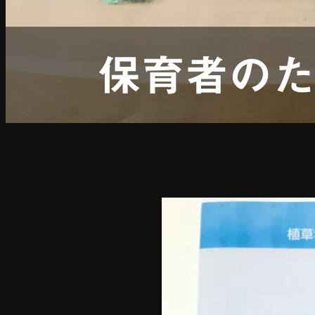
保育者のた