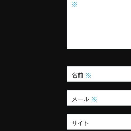
※
名前
※
メール
※
サイト