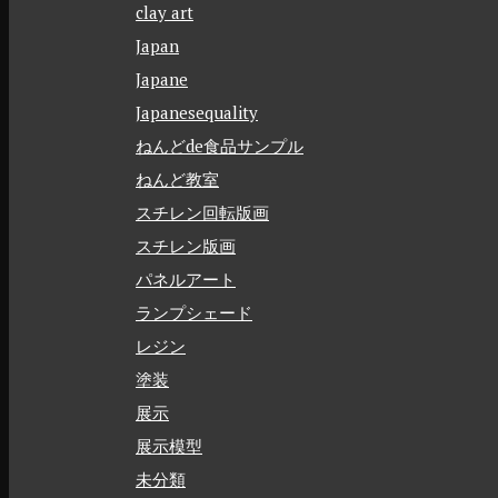
clay art
Japan
Japane
Japanesequality
ねんどde食品サンプル
ねんど教室
スチレン回転版画
スチレン版画
パネルアート
ランプシェード
レジン
塗装
展示
展示模型
未分類