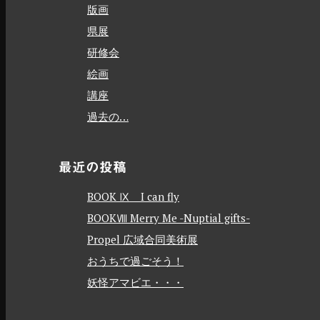
版画
県展
研修会
絵画
講座
過去の…
最近の投稿
BOOK Ⅸ I can fly
BOOKⅧ Merry Me -Nuptial gifts-
Propel 広域合同美術展
おうちで過ごそう！
妖怪アマビエ・・・