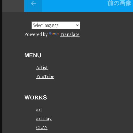
前の画像
Powered by
Translate
MENU
Artist
YouTube
WORKS
art
art clay
CLAY