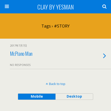
CLAY BY YESMAN
Tags › #STORY
2017年7月7日
Mr.Piano Man
NO RESPONSES
Back to top
Mobile
Desktop