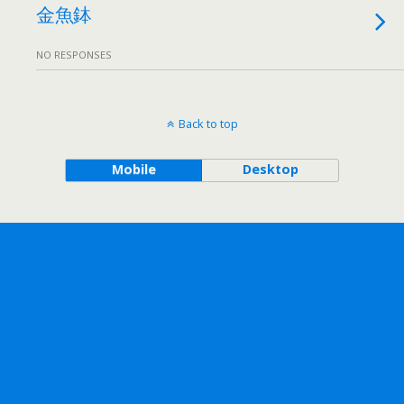
金魚鉢
NO RESPONSES
Back to top
Mobile
Desktop