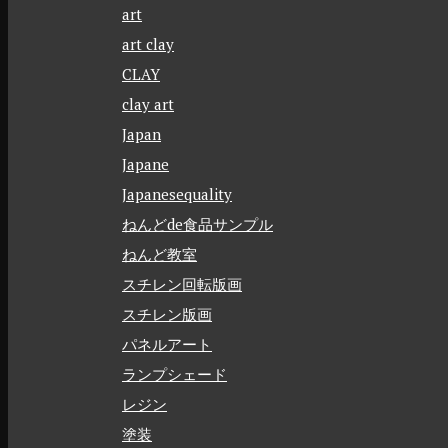
art
art clay
CLAY
clay art
Japan
Japane
Japanesequality
ねんどde食品サンプル
ねんど教室
スチレン回転版画
スチレン版画
パネルアート
ランプシェード
レジン
塗装