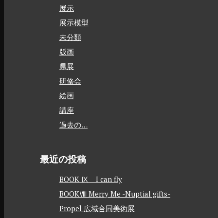
展示
展示模型
未分類
版画
県展
研修会
絵画
講座
過去の…
最近の投稿
BOOK Ⅸ I can fly
BOOKⅧ Merry Me -Nuptial gifts-
Propel 広域合同美術展