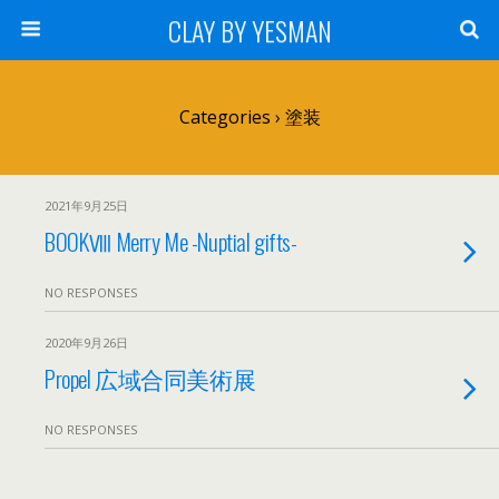
CLAY BY YESMAN
Categories ›
塗装
2021年9月25日
BOOKⅧ Merry Me -Nuptial gifts-
NO RESPONSES
2020年9月26日
Propel 広域合同美術展
NO RESPONSES